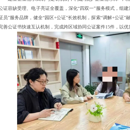
公证容缺受理、电子亮证全覆盖，深化“四双一”服务模式，组建
证员”服务品牌，健全“园区+公证”长效机制，探索“调解+公证
完善公证书快速互认机制，完成跨区域协同公证案件15件，以优