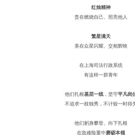
红烛精神
贵在燃烧自己、照亮他人
繁星满天
美在众星闪耀、交相辉映
在上海司法行政系统
有这样一群青年
他们扎根
基层一线
，坚守
平凡岗
不追求一枝独秀，不计较一时得
他们躬身攀登、向下扎根
在急难险重中
磨砺本领